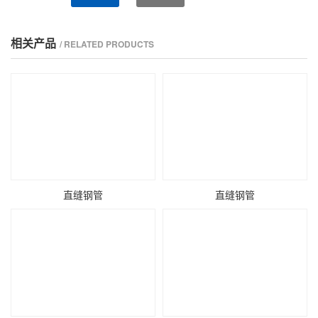
相关产品
/ RELATED PRODUCTS
直缝钢管
直缝钢管