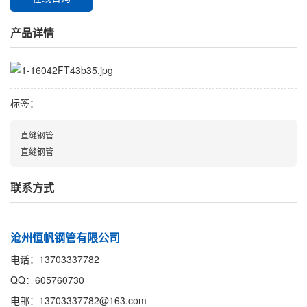
产品详情
标签：
直缝钢管
直缝钢管
联系方式
沧州恒帆钢管有限公司
电话：13703337782
QQ：605760730
电邮：13703337782@163.com